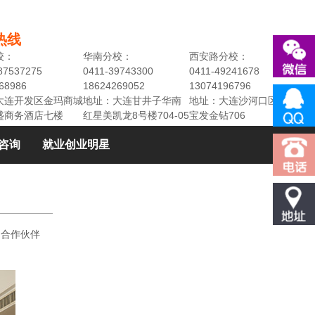
热线
校：
华南分校：
西安路分校：
87537275
0411-39743300
0411-49241678
68986
18624269052
13074196796
大连开发区金玛商城
地址：大连甘井子华南
地址：大连沙河口区民权街3
盛商务酒店七楼
红星美凯龙8号楼704-05
宝发金钻706
咨询
就业创业明星
合作伙伴