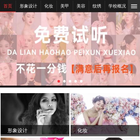
首页
形象设计
化妆
美甲
美容
纹绣
学校概况
新
形象设计
化妆