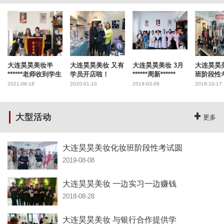
大连昊昊美妆半
大连昊昊美妆 又有
大连昊昊美妆 3月
大连昊昊
******老师收到学生
学员开店啦！
******周新******
班阶段性
2021-08-18
2020-01-10
2019-03-08
2018-10-17
大型活动
更多
大连昊昊美妆化妆班阶段性考试圆
2019-08-08
大连昊昊美妆 一边实习一边赚钱
2018-08-28
大连昊昊美妆 与银行合作提供学