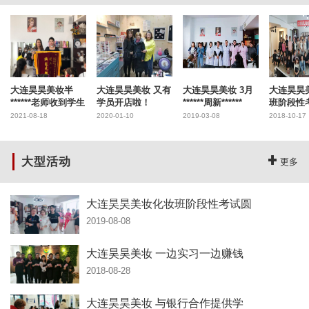
大连昊昊美妆半
大连昊昊美妆 又有
大连昊昊美妆 3月
大连昊昊
******老师收到学生
学员开店啦！
******周新******
班阶段性
2021-08-18
2020-01-10
2019-03-08
2018-10-17
大型活动
更多
大连昊昊美妆化妆班阶段性考试圆
2019-08-08
大连昊昊美妆 一边实习一边赚钱
2018-08-28
大连昊昊美妆 与银行合作提供学