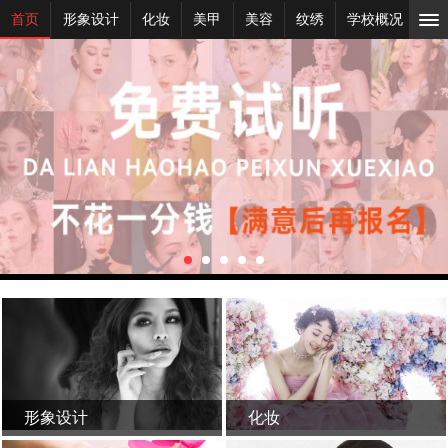
首页
形象设计
化妆
美甲
美容
纹绣
学校概况
新
形象设计
化妆