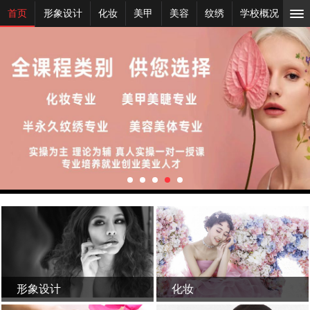
首页
形象设计
化妆
美甲
美容
纹绣
学校概况
新
形象设计
化妆