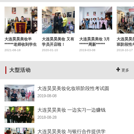
大连昊昊美妆半
大连昊昊美妆 又有
大连昊昊美妆 3月
大连昊昊
******老师收到学生
学员开店啦！
******周新******
班阶段性
2021-08-18
2020-01-10
2019-03-08
2018-10-17
大型活动
更多
大连昊昊美妆化妆班阶段性考试圆
2019-08-08
大连昊昊美妆 一边实习一边赚钱
2018-08-28
大连昊昊美妆 与银行合作提供学