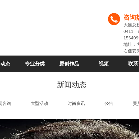
咨询
大连总
0411—
156409
地址：
右侧安
闻动态
专业分类
原创作品
视频
联系
新闻动态
闻咨询
大型活动
时尚资讯
公告
昊