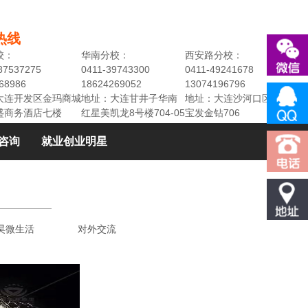
热线
校：
华南分校：
西安路分校：
87537275
0411-39743300
0411-49241678
68986
18624269052
13074196796
大连开发区金玛商城
地址：大连甘井子华南
地址：大连沙河口区民权街3
盛商务酒店七楼
红星美凯龙8号楼704-05
宝发金钻706
咨询
就业创业明星
昊微生活
对外交流